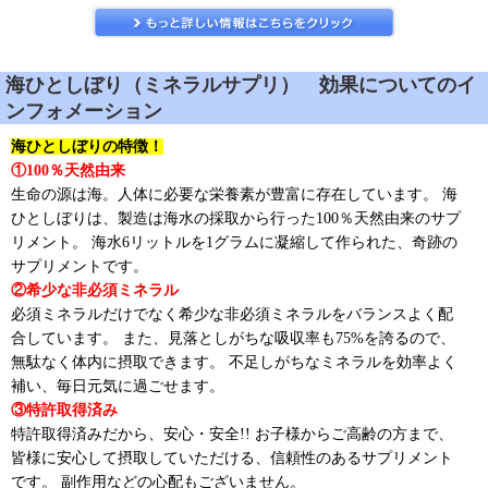
海ひとしぼり（ミネラルサプリ） 効果についてのイ
ンフォメーション
海ひとしぼりの特徴！
①100％天然由来
生命の源は海。人体に必要な栄養素が豊富に存在しています。 海
ひとしぼりは、製造は海水の採取から行った100％天然由来のサプ
リメント。 海水6リットルを1グラムに凝縮して作られた、奇跡の
サプリメントです。
②希少な非必須ミネラル
必須ミネラルだけでなく希少な非必須ミネラルをバランスよく配
合しています。 また、見落としがちな吸収率も75%を誇るので、
無駄なく体内に摂取できます。 不足しがちなミネラルを効率よく
補い、毎日元気に過ごせます。
③特許取得済み
特許取得済みだから、安心・安全!! お子様からご高齢の方まで、
皆様に安心して摂取していただける、信頼性のあるサプリメント
です。 副作用などの心配もございません。