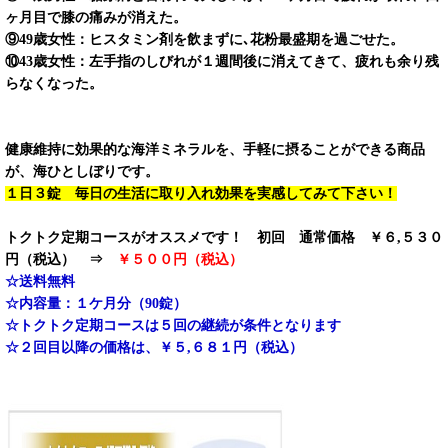
ヶ月目で膝の痛みが消えた。
⑨49歳女性：ヒスタミン剤を飲まずに､花粉最盛期を過ごせた。
⑩43歳女性：左手指のしびれが１週間後に消えてきて、疲れも余り残
らなくなった。
健康維持に効果的な海洋ミネラルを、手軽に摂ることができる商品
が、海ひとしぼりです。
１日３錠 毎日の生活に取り入れ効果を実感してみて下さい！
トクトク定期コースがオススメです！ 初回 通常価格 ￥６,５３０
円（税込） ⇒
￥５００円（税込）
☆送料無料
☆内容量：１ケ月分（90錠）
☆トクトク定期コースは５回の継続が条件となります
☆２回目以降の価格は、￥５,６８１円（税込）