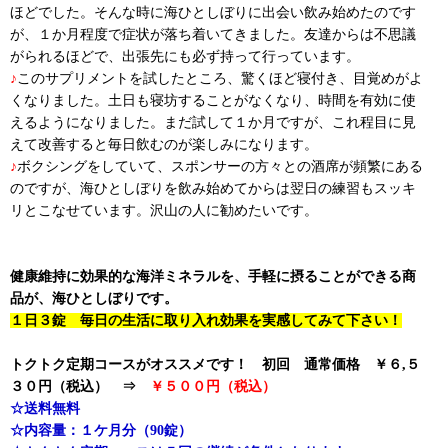
ほどでした。そんな時に海ひとしぼりに出会い飲み始めたのです
が、１か月程度で症状が落ち着いてきました。友達からは不思議
がられるほどで、出張先にも必ず持って行っています。
♪
このサプリメントを試したところ、驚くほど寝付き、目覚めがよ
くなりました。土日も寝坊することがなくなり、時間を有効に使
えるようになりました。まだ試して１か月ですが、これ程目に見
えて改善すると毎日飲むのが楽しみになります。
♪
ボクシングをしていて、スポンサーの方々との酒席が頻繁にある
のですが、海ひとしぼりを飲み始めてからは翌日の練習もスッキ
リとこなせています。沢山の人に勧めたいです。
健康維持に効果的な海洋ミネラルを、手軽に摂ることができる商
品が、海ひとしぼりです。
１日３錠 毎日の生活に取り入れ効果を実感してみて下さい！
トクトク定期コースがオススメです！ 初回 通常価格 ￥６,５
３０円（税込） ⇒
￥５００円（税込）
☆送料無料
☆内容量：１ケ月分（90錠）