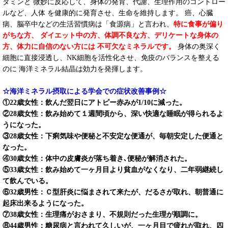
タミンと 微妙に反応して、身体の発育、代謝、生理作用のコントロー
ルなど、人体 を健康的に発育させ、生命を維持します。 癌、心臓
病、脳卒中などの生活習慣病は「食源病」と言われ、
特に食事が偏り
がちな方、 ダイエット中の方、体調不良な方、デリケートな身体の
方、体力に自信のない方には 不可欠なミネラルです。
身体の奥深く
細胞に直接浸透し、NK細胞を活性化させ、免疫のバランスを整える
のに 海洋ミネラル結晶は効力を発揮します。
☆海洋ミネラル摂取による学会での症状改善事例☆
①22歳女性：飲んだ翌日にアトピー赤みが1/10に減った。
②28歳女性：飲み始めて１週間頃から、深い快適な睡眠が得られるよ
うになった。
③28歳女性：下痢気味や便秘と不安定な便通が、毎朝安定した便通と
なった。
④30歳女性：体中の皮膚炎が落ち着き､便秘が解消された。
⑤33歳女性：飲み始めて一ヶ月目より貧血がなくなり、二年弱継続し
て飲んでいる。
⑥32歳男性：Ｃ型肝炎に悩まされて来たが、だるさが取れ、朝普通に
起床出来るようになった。
⑦38歳女性：生理痛がおさまり、不規則だった生理が順調に。
⑧44歳男性：糖尿病と言われて久しいが、一ヶ月目で疲れが取れ、四