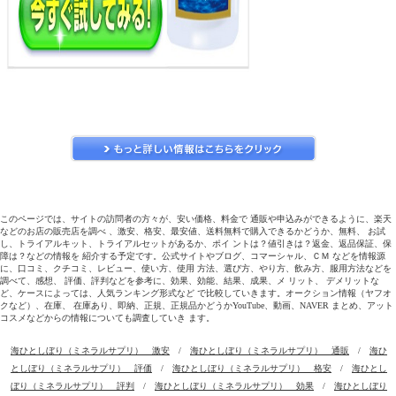
このページでは、サイトの訪問者の方々が、安い価格、料金で 通販や申込みができるように、楽天
などのお店の販売店を調べ 、激安、格安、最安値、送料無料で購入できるかどうか、無料、 お試
し、トライアルキット、トライアルセットがあるか、ポイ ントは？値引きは？返金、返品保証、保
障は？などの情報を 紹介する予定です。公式サイトやブログ、コマーシャル、ＣＭ などを情報源
に、口コミ、クチコミ、レビュー、使い方、使用 方法、選び方、やり方、飲み方、服用方法などを
調べて、感想、 評価、評判などを参考に、効果、効能、結果、成果、メ リット、 デメリットな
ど、ケースによっては、人気ランキング形式など で比較していきます。オークション情報（ヤフオ
クなど）、在庫、 在庫あり、即納、正規、正規品かどうかYouTube、動画、NAVER まとめ、アット
コスメなどからの情報についても調査していき ます。
海ひとしぼり（ミネラルサプリ） 激安
/
海ひとしぼり（ミネラルサプリ） 通販
/
海ひ
としぼり（ミネラルサプリ） 評価
/
海ひとしぼり（ミネラルサプリ） 格安
/
海ひとし
ぼり（ミネラルサプリ） 評判
/
海ひとしぼり（ミネラルサプリ） 効果
/
海ひとしぼり